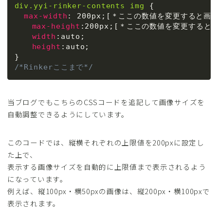
div.yyi-rinker-contents img
{
max-width
:
 200px
;
[＊ここの数値を変更すると画像
max-height
:
200px
;
[＊ここの数値を変更すると画
width
:
auto
;
height
:
auto
;
}
/*Rinkerここまで*/
当ブログでもこちらのCSSコードを追記して画像サイズを
自動調整できるようにしています。
このコードでは、縦横それぞれの上限値を200pxに設定し
た上で、
表示する画像サイズを自動的に上限値まで表示されるよう
になっています。
例えば、縦100px・横50pxの画像は、縦200px・横100pxで
表示されます。