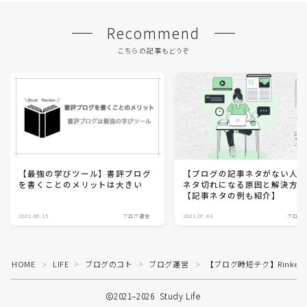
Recommend
こちらの記事もどうぞ
【最強の学びツール】書評ブログ
【ブログの記事ネタがない人
を書くことのメリットは大きい
ネタ切れになる原因と解決方
【記事ネタの例も紹介】
2021.06.15
ブログ運営
2021.07.03
ブログ
HOME
LIFE
ブログのコト
ブログ運営
【ブログ時短テク】Rinke
＞
＞
＞
＞
2021–2026 Study Life